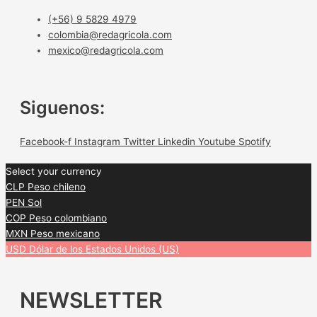
(+56) 9 5829 4979
colombia@redagricola.com
mexico@redagricola.com
Siguenos:
Facebook-f
Instagram
Twitter
Linkedin
Youtube
Spotify
Select your currency
CLP
Peso chileno
PEN
Sol
COP
Peso colombiano
MXN
Peso mexicano
USD
Dólar de los Estados Unidos (US)
NEWSLETTER