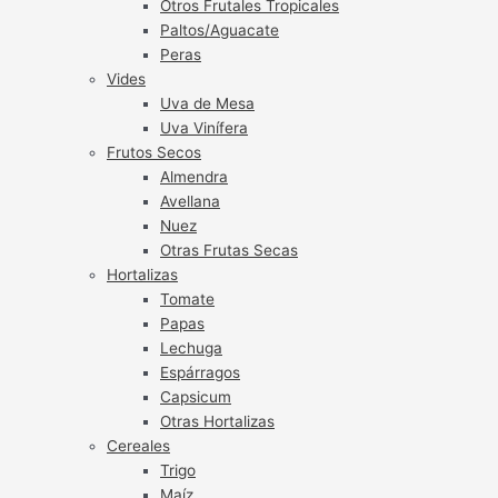
Otros Frutales Tropicales
Paltos/Aguacate
Peras
Vides
Uva de Mesa
Uva Vinífera
Frutos Secos
Almendra
Avellana
Nuez
Otras Frutas Secas
Hortalizas
Tomate
Papas
Lechuga
Espárragos
Capsicum
Otras Hortalizas
Cereales
Trigo
Maíz