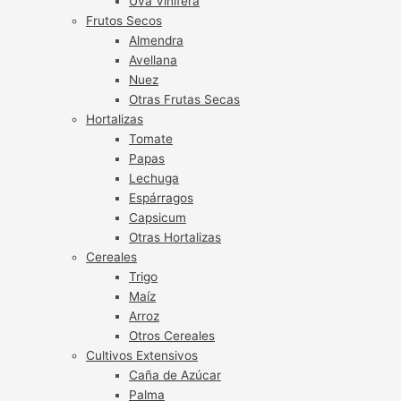
Uva Vinífera
Frutos Secos
Almendra
Avellana
Nuez
Otras Frutas Secas
Hortalizas
Tomate
Papas
Lechuga
Espárragos
Capsicum
Otras Hortalizas
Cereales
Trigo
Maíz
Arroz
Otros Cereales
Cultivos Extensivos
Caña de Azúcar
Palma