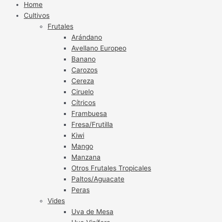
Home
Cultivos
Frutales
Arándano
Avellano Europeo
Banano
Carozos
Cereza
Ciruelo
Cítricos
Frambuesa
Fresa/Frutilla
Kiwi
Mango
Manzana
Otros Frutales Tropicales
Paltos/Aguacate
Peras
Vides
Uva de Mesa