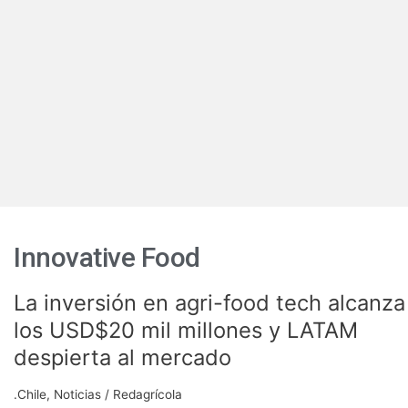
Innovative Food
La inversión en agri-food tech alcanza
La
inversión
los USD$20 mil millones y LATAM
en
despierta al mercado
agri-
food
.Chile
,
Noticias
/
Redagrícola
tech