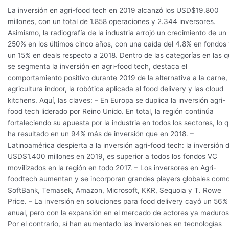
alcanza
La inversión en agri-food tech en 2019 alcanzó los USD$19.800
los
millones, con un total de 1.858 operaciones y 2.344 inversores.
USD$20
Asimismo, la radiografía de la industria arrojó un crecimiento de un
mil
250% en los últimos cinco años, con una caída del 4.8% en fondos
millones
un 15% en deals respecto a 2018. Dentro de las categorías en las 
y
se segmenta la inversión en agri-food tech, destaca el
LATAM
comportamiento positivo durante 2019 de la alternativa a la carne, 
despierta
agricultura indoor, la robótica aplicada al food delivery y las cloud
al
kitchens. Aquí, las claves: – En Europa se duplica la inversión agri-
mercado
food tech liderado por Reino Unido. En total, la región continúa
fortaleciendo su apuesta por la industria en todos los sectores, lo 
ha resultado en un 94% más de inversión que en 2018. –
Latinoamérica despierta a la inversión agri-food tech: la inversión 
USD$1.400 millones en 2019, es superior a todos los fondos VC
movilizados en la región en todo 2017. – Los inversores en Agri-
foodtech aumentan y se incorporan grandes players globales com
SoftBank, Temasek, Amazon, Microsoft, KKR, Sequoia y T. Rowe
Price. – La inversión en soluciones para food delivery cayó un 56%
anual, pero con la expansión en el mercado de actores ya maduros
Por el contrario, sí han aumentado las inversiones en tecnologías