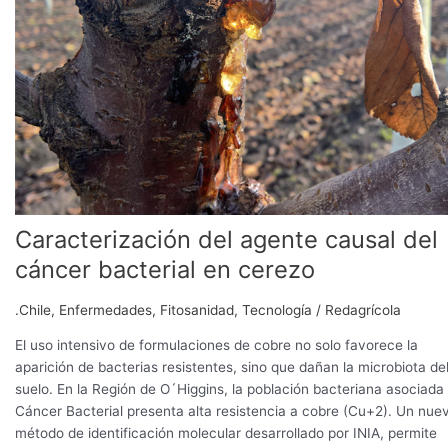
cáncer
bacterial
en
cerezo
Caracterización del agente causal del
cáncer bacterial en cerezo
.Chile
,
Enfermedades
,
Fitosanidad
,
Tecnología
/
Redagrícola
El uso intensivo de formulaciones de cobre no solo favorece la
aparición de bacterias resistentes, sino que dañan la microbiota de
suelo. En la Región de O´Higgins, la población bacteriana asociada 
Cáncer Bacterial presenta alta resistencia a cobre (Cu+2). Un nue
método de identificación molecular desarrollado por INIA, permite