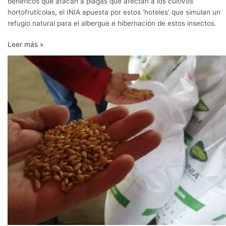
benéficos que atacan a plagas que afectan a los cultivos
hortofrutícolas, el INIA apuesta por estos ‘hoteles’ que simulan un
refugio natural para el albergue e hibernación de estos insectos.
Leer más »
INIA
desarrolla
trigo
altamente
tolerante
a
la
falta
de
agua