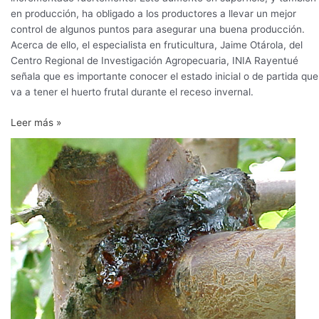
árboles
en producción, ha obligado a los productores a llevar un mejor
de
control de algunos puntos para asegurar una buena producción.
cerezos
Acerca de ello, el especialista en fruticultura, Jaime Otárola, del
Centro Regional de Investigación Agropecuaria, INIA Rayentué
señala que es importante conocer el estado inicial o de partida que
va a tener el huerto frutal durante el receso invernal.
Leer más »
Recomiendan
método
para
el
control
del
cáncer
bacteriano
en
cerezos