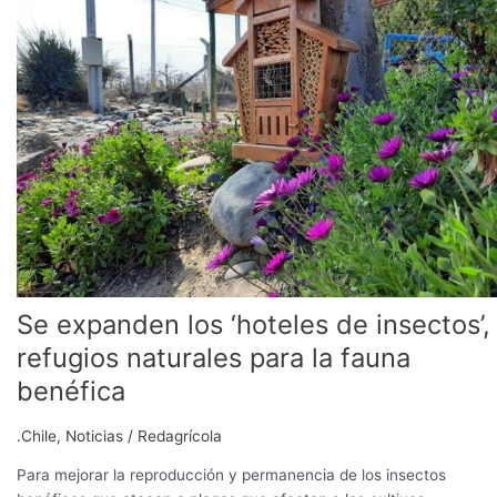
‘hoteles
de
insectos’,
refugios
naturales
para
la
fauna
benéfica
Se expanden los ‘hoteles de insectos’,
refugios naturales para la fauna
benéfica
.Chile
,
Noticias
/
Redagrícola
Para mejorar la reproducción y permanencia de los insectos