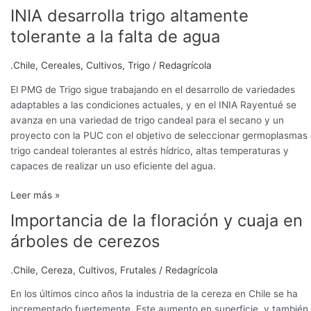
INIA desarrolla trigo altamente
tolerante a la falta de agua
.Chile
,
Cereales
,
Cultivos
,
Trigo
/
Redagrícola
El PMG de Trigo sigue trabajando en el desarrollo de variedades
adaptables a las condiciones actuales, y en el INIA Rayentué se
avanza en una variedad de trigo candeal para el secano y un
proyecto con la PUC con el objetivo de seleccionar germoplasmas
trigo candeal tolerantes al estrés hídrico, altas temperaturas y
capaces de realizar un uso eficiente del agua.
Leer más »
Importancia de la floración y cuaja en
Importancia
de
árboles de cerezos
la
floración
.Chile
,
Cereza
,
Cultivos
,
Frutales
/
Redagrícola
y
cuaja
En los últimos cinco años la industria de la cereza en Chile se ha
en
incrementado fuertemente. Este aumento en superficie, y también