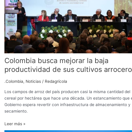
la
baja
productividad
de
sus
cultivos
arroceros
Colombia busca mejorar la baja
productividad de sus cultivos arrocer
.Colombia
,
Noticias
/
Redagrícola
Los campos de arroz del país producen casi la misma cantidad del
cereal por hectárea que hace una década. Un estancamiento que 
Gobierno espera revertir con infraestructura de almacenamiento y
secamiento.
Leer más »