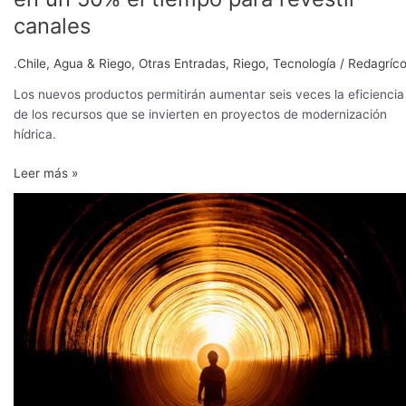
canales
.Chile
,
Agua & Riego
,
Otras Entradas
,
Riego
,
Tecnología
/
Redagríco
Los nuevos productos permitirán aumentar seis veces la eficiencia
de los recursos que se invierten en proyectos de modernización
hídrica.
Leer más »
Se
incorporarán
300.000
ha
más
al
riego
a
2021