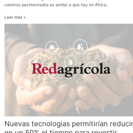
caminos pavimentados es similar a que hay en África.
Leer más »
Nuevas
tecnologias
permitirían
reducir
en
un
50%
el
tiempo
para
revestir
canales
Nuevas tecnologias permitirían reduci
en un 50% el tiempo para revestir