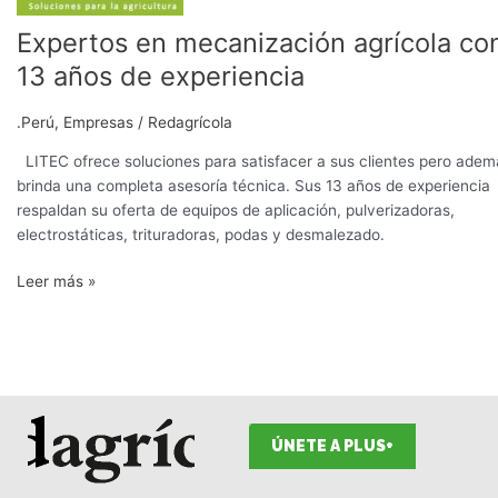
mecanización
Expertos en mecanización agrícola co
agrícola
con
13 años de experiencia
13
años
.Perú
,
Empresas
/
Redagrícola
de
experiencia
LITEC ofrece soluciones para satisfacer a sus clientes pero adem
brinda una completa asesoría técnica. Sus 13 años de experiencia
respaldan su oferta de equipos de aplicación, pulverizadoras,
electrostáticas, trituradoras, podas y desmalezado.
Leer más »
ÚNETE A PLUS+