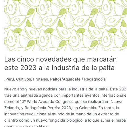
novedades
que
marcarán
este
2023
a
la
industria
de
Las cinco novedades que marcarán
la
palta
este 2023 a la industria de la palta
.Perú
,
Cultivos
,
Frutales
,
Paltos/Aguacate
/
Redagrícola
Nuevo año y nuevas noticias para la industria de la palta. Este 202
trae una ajetreada agenda con importantes eventos internacionale
como el 10º World Avocado Congress, que se realizará en Nueva
Zelanda, y Redagrícola Pereira 2023, en Colombia. En tanto, la
innovación revoluciona al mundo de la mano de un extracto de
cilantro como un nuevo fungicida biológico, a lo que suma el mapa
genómico de palta Hass.