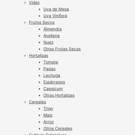
Vides
Uva de Mesa
Uva Vinífera
Frutos Secos
Almendra
Avellana
Nuez
Otras Frutas Secas
Hortalizas
Tomate
Papas
Lechuga
Espárragos
Capsicum
Otras Hortalizas
Cereales
Trigo
Maíz
Arroz
Otros Cereales
Cultivos Extensivos