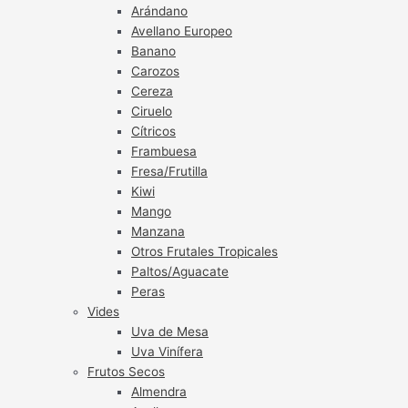
Arándano
Avellano Europeo
Banano
Carozos
Cereza
Ciruelo
Cítricos
Frambuesa
Fresa/Frutilla
Kiwi
Mango
Manzana
Otros Frutales Tropicales
Paltos/Aguacate
Peras
Vides
Uva de Mesa
Uva Vinífera
Frutos Secos
Almendra