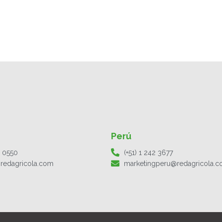
Perú
1 0550
(+51) 1 242 3677
redagricola.com
marketingperu@redagricola.