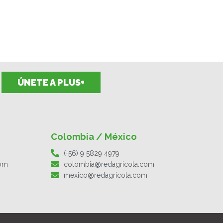
ÚNETE A PLUS+
Colombia / México
(+56) 9 5829 4979
com
colombia@redagricola.com
mexico@redagricola.com
F
I
T
L
Y
S