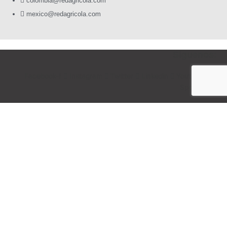
colombia@redagricola.com
mexico@redagricola.com
Siguenos:
Facebook-f
Instagram
Twitter
Linkedin
Youtube
Spotify
NEWSLETTER
Gracias por registrar tu correo
Registrate