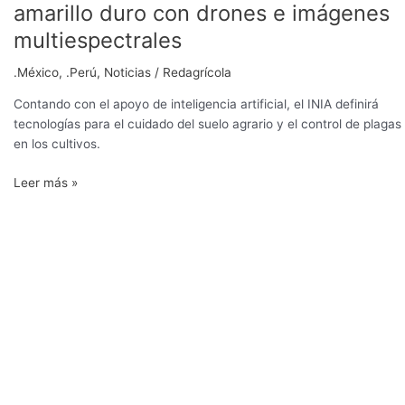
calidad
amarillo duro con drones e imágenes
del
multiespectrales
cultivo
de
.México
,
.Perú
,
Noticias
/
Redagrícola
maíz
amarillo
Contando con el apoyo de inteligencia artificial, el INIA definirá
duro
tecnologías para el cuidado del suelo agrario y el control de plagas
con
en los cultivos.
drones
e
Leer más »
imágenes
multiespectrales