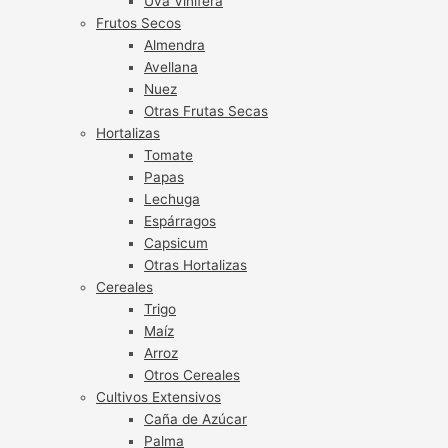
Uva Vinífera
Frutos Secos
Almendra
Avellana
Nuez
Otras Frutas Secas
Hortalizas
Tomate
Papas
Lechuga
Espárragos
Capsicum
Otras Hortalizas
Cereales
Trigo
Maíz
Arroz
Otros Cereales
Cultivos Extensivos
Caña de Azúcar
Palma