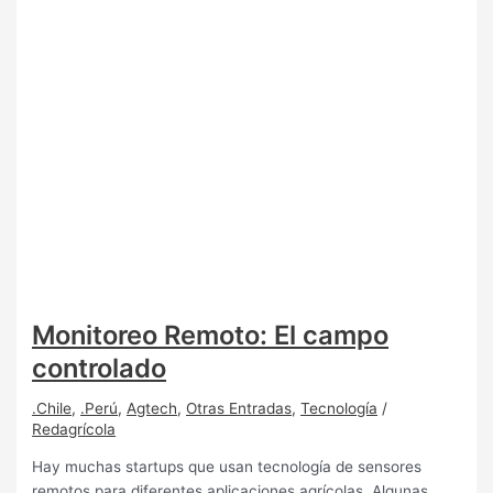
Monitoreo Remoto: El campo
controlado
.Chile
,
.Perú
,
Agtech
,
Otras Entradas
,
Tecnología
/
Redagrícola
Hay muchas startups que usan tecnología de sensores
remotos para diferentes aplicaciones agrícolas. Algunas