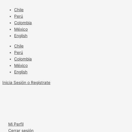
Ir
Monitoreo
al
Remoto:
Chile
contenido
El
Perú
campo
Colombia
controlado
México
English
Chile
Perú
Colombia
México
English
Inicia Sesión o Registrate
Mi Perfil
Cerrar sesión