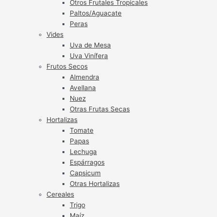
Otros Frutales Tropicales
Paltos/Aguacate
Peras
Vides
Uva de Mesa
Uva Vinífera
Frutos Secos
Almendra
Avellana
Nuez
Otras Frutas Secas
Hortalizas
Tomate
Papas
Lechuga
Espárragos
Capsicum
Otras Hortalizas
Cereales
Trigo
Maíz