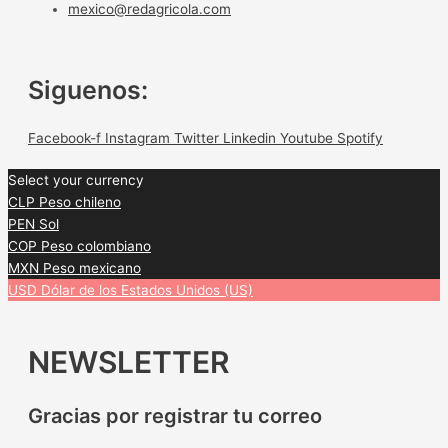
mexico@redagricola.com
Siguenos:
Facebook-f
Instagram
Twitter
Linkedin
Youtube
Spotify
Select your currency
CLP
Peso chileno
PEN
Sol
COP
Peso colombiano
MXN
Peso mexicano
USD
Dólar de los Estados Unidos (US)
NEWSLETTER
Gracias por registrar tu correo