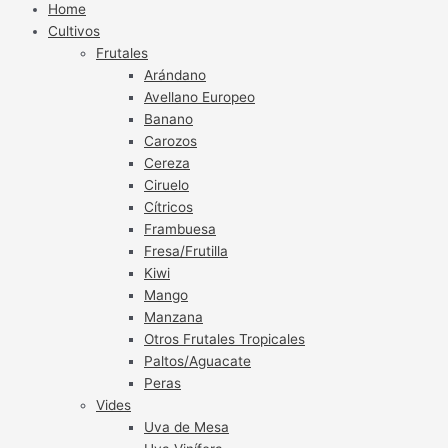
Home
Cultivos
Frutales
Arándano
Avellano Europeo
Banano
Carozos
Cereza
Ciruelo
Cítricos
Frambuesa
Fresa/Frutilla
Kiwi
Mango
Manzana
Otros Frutales Tropicales
Paltos/Aguacate
Peras
Vides
Uva de Mesa