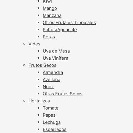
Kiwi
Mango
Manzana
Otros Frutales Tropicales
Paltos/Aguacate
Peras
Vides
Uva de Mesa
Uva Vinífera
Frutos Secos
Almendra
Avellana
Nuez
Otras Frutas Secas
Hortalizas
Tomate
Papas
Lechuga
Espárragos