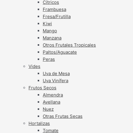
Cítricos
Frambuesa
Fresa/Frutilla
Kiwi
Mango
Manzana
Otros Frutales Tropicales
Paltos/Aguacate
Peras
Vides
Uva de Mesa
Uva Vinífera
Frutos Secos
Almendra
Avellana
Nuez
Otras Frutas Secas
Hortalizas
Tomate