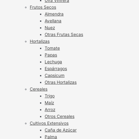
Uva Vinífera
Frutos Secos
Almendra
Avellana
Nuez
Otras Frutas Secas
Hortalizas
Tomate
Papas
Lechuga
Espárragos
Capsicum
Otras Hortalizas
Cereales
Trigo
Maíz
Arroz
Otros Cereales
Cultivos Extensivos
Caña de Azúcar
Palma