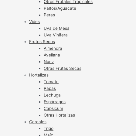
Otros Frutales Tropicales
Paltos/Aguacate
Peras
Vides
Uva de Mesa
Uva Vinífera
Frutos Secos
Almendra
Avellana
Nuez
Otras Frutas Secas
Hortalizas
Tomate
Papas
Lechuga
Espárragos
Capsicum
Otras Hortalizas
Cereales
Trigo
Maíz