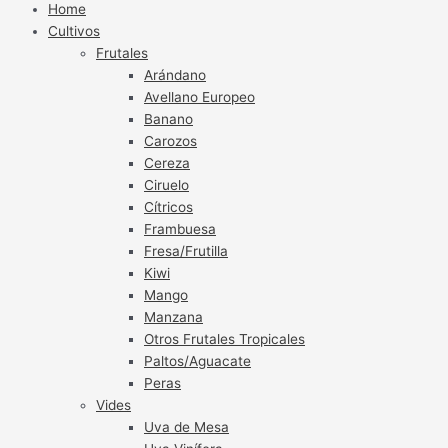
Home
Cultivos
Frutales
Arándano
Avellano Europeo
Banano
Carozos
Cereza
Ciruelo
Cítricos
Frambuesa
Fresa/Frutilla
Kiwi
Mango
Manzana
Otros Frutales Tropicales
Paltos/Aguacate
Peras
Vides
Uva de Mesa