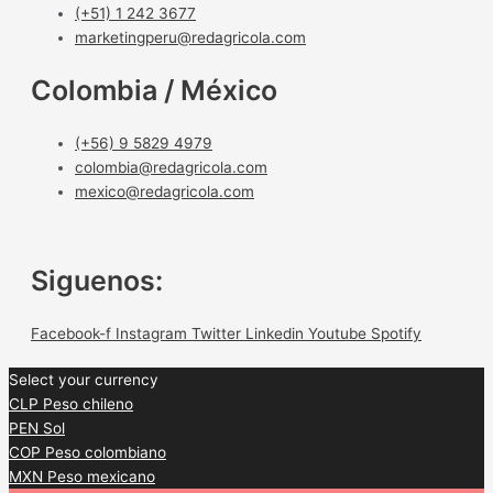
(+51) 1 242 3677
marketingperu@redagricola.com
Colombia / México
(+56) 9 5829 4979
colombia@redagricola.com
mexico@redagricola.com
Siguenos:
Facebook-f
Instagram
Twitter
Linkedin
Youtube
Spotify
Select your currency
CLP
Peso chileno
PEN
Sol
COP
Peso colombiano
MXN
Peso mexicano