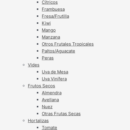
Cítricos
Frambuesa
Fresa/Frutilla
Kiwi
Mango
Manzana
Otros Frutales Tropicales
Paltos/Aguacate
Peras
Vides
Uva de Mesa
Uva Vinífera
Frutos Secos
Almendra
Avellana
Nuez
Otras Frutas Secas
Hortalizas
Tomate