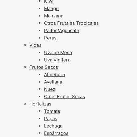
Kiwi
Mango
Manzana
Otros Frutales Tropicales
Paltos/Aguacate
Peras
Vides
Uva de Mesa
Uva Vinífera
Frutos Secos
Almendra
Avellana
Nuez
Otras Frutas Secas
Hortalizas
Tomate
Papas
Lechuga
Espárragos