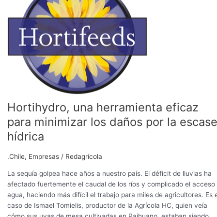
herramienta
eficaz
para
minimizar
los
daños
por
la
escasez
hídrica
Hortihydro, una herramienta eficaz
para minimizar los daños por la escas
hídrica
.Chile
,
Empresas
/
Redagrícola
La sequía golpea hace años a nuestro país. El déficit de lluvias ha
afectado fuertemente el caudal de los ríos y complicado el acceso 
agua, haciendo más difícil el trabajo para miles de agricultores. Es e
caso de Ismael Tomielis, productor de la Agrícola HC, quien veía
cómo sus uvas de mesa cultivadas en Paihuano, estaban siendo