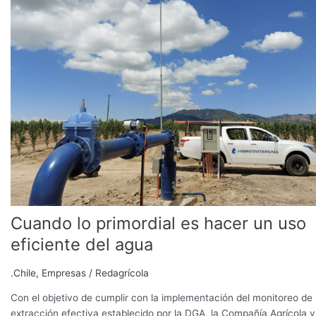
primordial
es
hacer
un
uso
eficiente
del
agua
Cuando lo primordial es hacer un uso
eficiente del agua
.Chile
,
Empresas
/
Redagrícola
Con el objetivo de cumplir con la implementación del monitoreo de
extracción efectiva establecido por la DGA, la Compañía Agrícola y