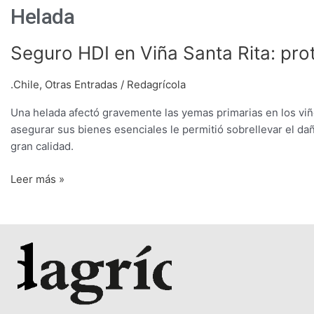
Helada
Seguro
Seguro HDI en Viña Santa Rita: pro
HDI
en
.Chile
,
Otras Entradas
/
Redagrícola
Viña
Una helada afectó gravemente las yemas primarias en los viñ
Santa
asegurar sus bienes esenciales le permitió sobrellevar el dañ
Rita:
gran calidad.
protección
para
Leer más »
la
esencia
del
negocio