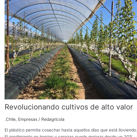
Revolucionando
cultivos
de
alto
valor
Revolucionando cultivos de alto valor
.Chile
,
Empresas
/
Redagrícola
El plástico permite cosechar hasta aquellos días que está lloviendo
El rendimiento en berries y cerezas puede mejorar desde un 30%