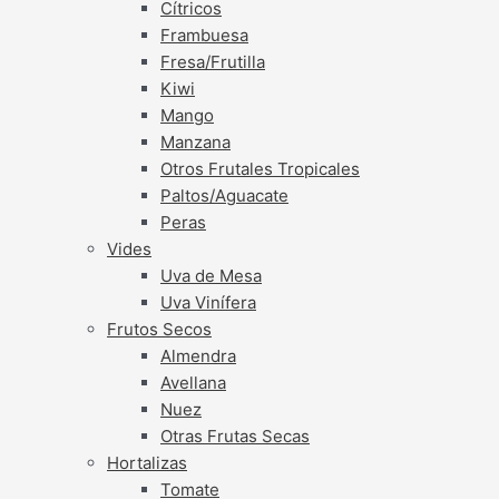
Cítricos
Frambuesa
Fresa/Frutilla
Kiwi
Mango
Manzana
Otros Frutales Tropicales
Paltos/Aguacate
Peras
Vides
Uva de Mesa
Uva Vinífera
Frutos Secos
Almendra
Avellana
Nuez
Otras Frutas Secas
Hortalizas
Tomate