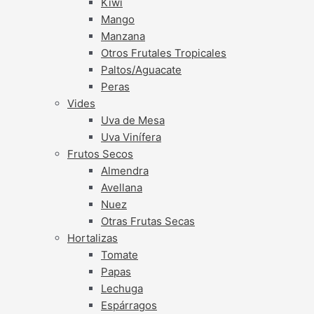
Kiwi
Mango
Manzana
Otros Frutales Tropicales
Paltos/Aguacate
Peras
Vides
Uva de Mesa
Uva Vinífera
Frutos Secos
Almendra
Avellana
Nuez
Otras Frutas Secas
Hortalizas
Tomate
Papas
Lechuga
Espárragos