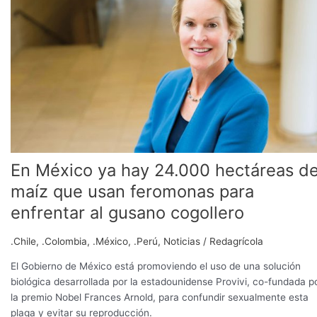
ya
hay
24.000
hectáreas
de
maíz
que
usan
feromonas
para
enfrentar
En México ya hay 24.000 hectáreas d
al
maíz que usan feromonas para
gusano
enfrentar al gusano cogollero
cogollero
.Chile
,
.Colombia
,
.México
,
.Perú
,
Noticias
/
Redagrícola
El Gobierno de México está promoviendo el uso de una solución
biológica desarrollada por la estadounidense Provivi, co-fundada p
la premio Nobel Frances Arnold, para confundir sexualmente esta
plaga y evitar su reproducción.