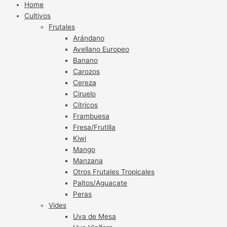
Home
Cultivos
Frutales
Arándano
Avellano Europeo
Banano
Carozos
Cereza
Ciruelo
Cítricos
Frambuesa
Fresa/Frutilla
Kiwi
Mango
Manzana
Otros Frutales Tropicales
Paltos/Aguacate
Peras
Vides
Uva de Mesa