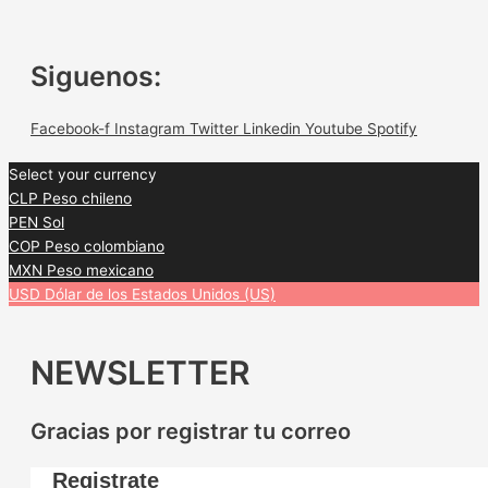
Siguenos:
Facebook-f
Instagram
Twitter
Linkedin
Youtube
Spotify
Select your currency
CLP
Peso chileno
PEN
Sol
COP
Peso colombiano
MXN
Peso mexicano
USD
Dólar de los Estados Unidos (US)
NEWSLETTER
Gracias por registrar tu correo
Registrate