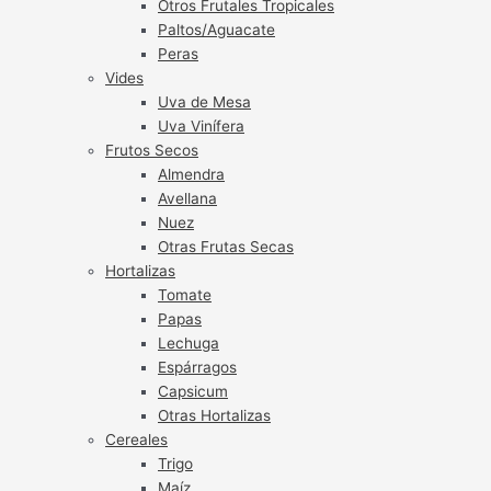
Otros Frutales Tropicales
Paltos/Aguacate
Peras
Vides
Uva de Mesa
Uva Vinífera
Frutos Secos
Almendra
Avellana
Nuez
Otras Frutas Secas
Hortalizas
Tomate
Papas
Lechuga
Espárragos
Capsicum
Otras Hortalizas
Cereales
Trigo
Maíz