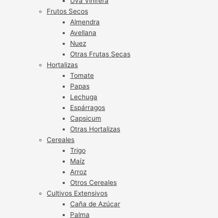
Uva Vinífera
Frutos Secos
Almendra
Avellana
Nuez
Otras Frutas Secas
Hortalizas
Tomate
Papas
Lechuga
Espárragos
Capsicum
Otras Hortalizas
Cereales
Trigo
Maíz
Arroz
Otros Cereales
Cultivos Extensivos
Caña de Azúcar
Palma