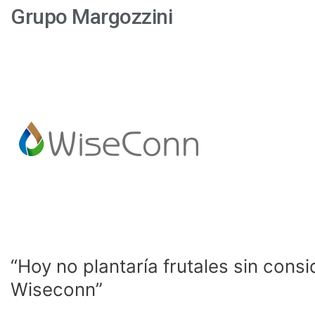
Grupo Margozzini
“Hoy
no
plantaría
frutales
sin
considerar
la
telemetría
Dropcontrol
de
Wiseconn”
“Hoy no plantaría frutales sin cons
Wiseconn”