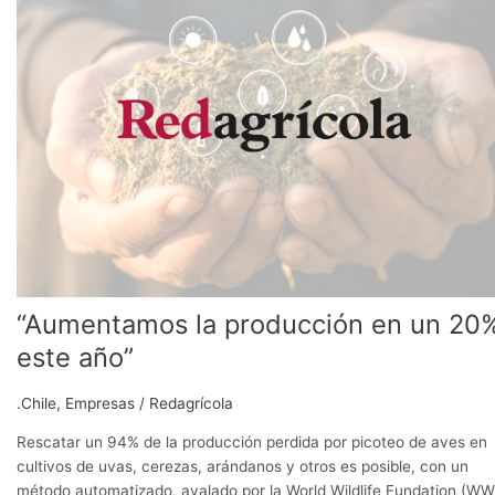
producción
en
un
20%
este
año”
“Aumentamos la producción en un 20
este año”
.Chile
,
Empresas
/
Redagrícola
Rescatar un 94% de la producción perdida por picoteo de aves en
cultivos de uvas, cerezas, arándanos y otros es posible, con un
método automatizado, avalado por la World Wildlife Fundation (WW