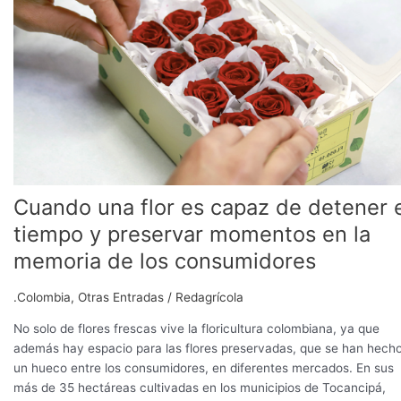
flor
es
capaz
de
detener
el
tiempo
y
preservar
momentos
Cuando una flor es capaz de detener 
en
la
tiempo y preservar momentos en la
memoria
memoria de los consumidores
de
los
.Colombia
,
Otras Entradas
/
Redagrícola
consumidores
No solo de flores frescas vive la floricultura colombiana, ya que
además hay espacio para las flores preservadas, que se han hech
un hueco entre los consumidores, en diferentes mercados. En sus
más de 35 hectáreas cultivadas en los municipios de Tocancipá,