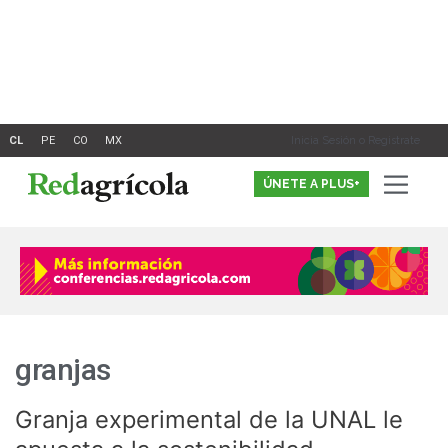
Ir
al
contenido
Inicia Sesión o Registrate
ÚNETE A PLUS+
granjas
Granja experimental de la UNAL le
Granja
experimental