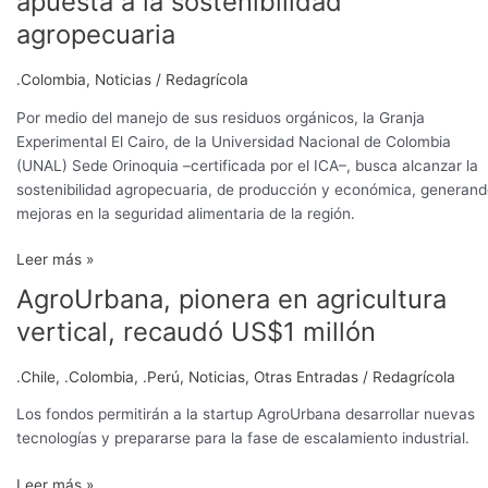
apuesta a la sostenibilidad
de
agropecuaria
la
UNAL
.Colombia
,
Noticias
/
Redagrícola
le
apuesta
Por medio del manejo de sus residuos orgánicos, la Granja
a
Experimental El Cairo, de la Universidad Nacional de Colombia
la
(UNAL) Sede Orinoquia –certificada por el ICA–, busca alcanzar la
sostenibilidad
sostenibilidad agropecuaria, de producción y económica, generan
agropecuaria
mejoras en la seguridad alimentaria de la región.
Leer más »
AgroUrbana, pionera en agricultura
AgroUrbana,
pionera
vertical, recaudó US$1 millón
en
agricultura
.Chile
,
.Colombia
,
.Perú
,
Noticias
,
Otras Entradas
/
Redagrícola
vertical,
recaudó
Los fondos permitirán a la startup AgroUrbana desarrollar nuevas
US$1
tecnologías y prepararse para la fase de escalamiento industrial.
millón
Leer más »