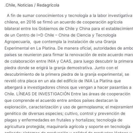
granja
.Chile
,
Noticias
/
Redagrícola
demostrativa
de
A fin de sumar conocimientos y tecnología a la labor investigativa
hortalizas
chilena, en 2016 se firmó un acuerdo de cooperación agrícola
chinas
bilateral entre los Gobiernos de Chile y China para el establecimien
en
de un Centro de I+D Chile – China de Ciencia y Tecnología
Chile
Agropecuaria, que contempla la instalación de una Granja
Experimental en La Platina. De manera oficial, autoridades de amb
países se reunieron para firmar la renovación de este acuerdo mar
de colaboración entre INIA y CAAS, para luego descubrir la primera
piedra donde se erigirá la granja demostrativa. Junto con el
descubrimiento de la primera piedra de la granja experimental, se
reveló otra placa en un ala del edificio de INIA La Platina que
albergará a investigadores chinos que vengan a hacer pasantías a
Chile. LÍNEAS DE INVESTIGACIÓN Entre las áreas de cooperación
que comprende el acuerdo entre ambos países destacan la
exploración, caracterización y uso de germoplasma; el mejoramien
genético de diversas especies; cultivo, control y prevención de
plagas y enfermedades en frutales y hortalizas; tecnología de
agricultura protegida; maquinaría agrícola y soporte en tecnología
aplicada; sistemas de producción y calidad de productos lácteos y