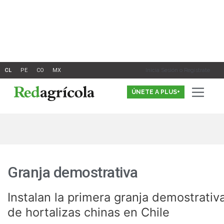
Ir
al
contenido
Inicia Sesión o Registrate
ÚNETE A PLUS+
Granja demostrativa
Instalan la primera granja demostrativ
Instalan
la
de hortalizas chinas en Chile
primera