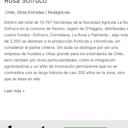
Rosa Sofruco
cítricos
a
.Chile
,
Otras Entradas
/
Redagrícola
gran
escala
Dentro del total de 13.767 hectáreas de la Sociedad Agrícola La R
en
Sofruco en la comuna de Peumo, región de O’Higgins, distribuidas 
la
cuatro fundos –Sofruco, Cornellana, La Rosa y Palmería–, algo má
Rosa
de 2.200 se destinan a la producción frutícola y vitivinícola, sin
Sofruco
considerar la palma chilena. Sin duda se distingue por ser una
empresa de frutales y viñas grande para los estándares de Chile,
pero también por otras particularidades, como la integración
agroindustrial y un afán de innovación permanente que no se
contradice con su larga historia de casi 200 años en la zona, sino
que se basa en ella.
Leer más »