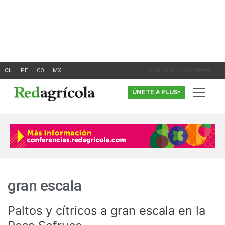
Ir
al
contenido
Inicia Sesión o Registrate
ÚNETE A PLUS+
gran escala
Paltos y cítricos a gran escala en la
Paltos
y