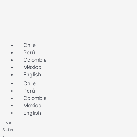
Ir
Gobierno
al
aprueba
contenido
el
Plan
Nacional
de
Chile
Adaptación
Perú
al
Colombia
Cambio
México
Climático
English
Chile
Perú
Colombia
México
English
Inicia
Sesión