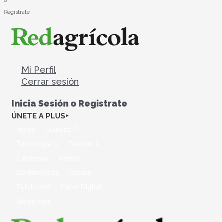
o
Registrate
Mi Perfil
Cerrar sesión
Inicia Sesión o Registrate
ÚNETE A PLUS+
Home
Cultivos
Tecnología
Gestión
Empresas
Videos
Conferencias
Cursos
Publicidad
Papel Digital
Biologicals