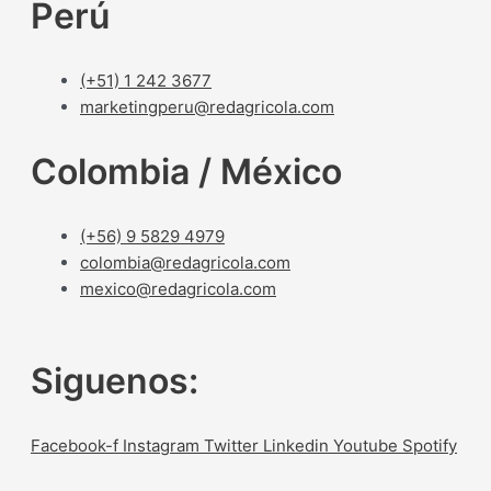
Perú
(+51) 1 242 3677
marketingperu@redagricola.com
Colombia / México
(+56) 9 5829 4979
colombia@redagricola.com
mexico@redagricola.com
Siguenos:
Facebook-f
Instagram
Twitter
Linkedin
Youtube
Spotify