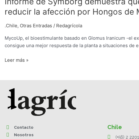
Informe de Symborg demuestra que 
de
reducir la afección por Hongos de
Symborg
demuestra
.Chile
,
Otras Entradas
/
Redagrícola
que
reducir
MycoUp, el bioestimulante basado en Glomus Iranicum -el e
el
consigue una mejor respuesta de la planta a situaciones de e
estrés
del
Leer más »
Palto
Hass
puede
reducir
la
afección
por
Hongos
de
Chile
Contacto
Madera
Nosotros
(+56) 2 220