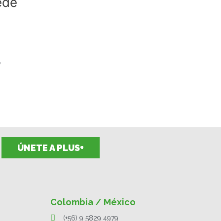
ede
,
ÚNETE A PLUS+
Colombia / México
(+56) 9 5829 4979