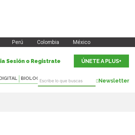
Perú
Colombia
México
cia Sesión o Registrate
ÚNETE A PLUS+
DIGITAL
BIOLOGICALS
Newsletter