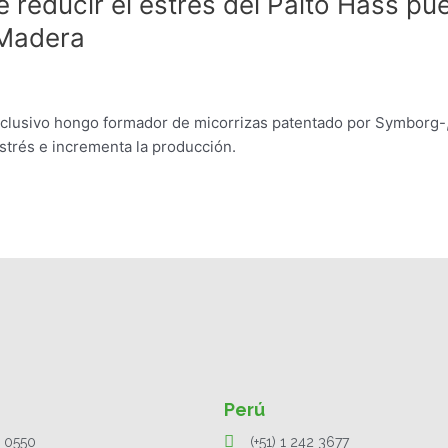
reducir el estrés del Palto Hass pu
 Madera
xclusivo hongo formador de micorrizas patentado por Symborg-
strés e incrementa la producción.
Perú
1 0550
(+51) 1 242 3677