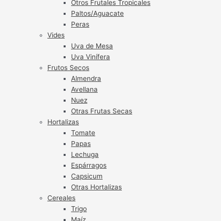
Otros Frutales Tropicales
Paltos/Aguacate
Peras
Vides
Uva de Mesa
Uva Vinífera
Frutos Secos
Almendra
Avellana
Nuez
Otras Frutas Secas
Hortalizas
Tomate
Papas
Lechuga
Espárragos
Capsicum
Otras Hortalizas
Cereales
Trigo
Maíz