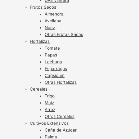
Uva Vinífera
Frutos Secos
Almendra
Avellana
Nuez
Otras Frutas Secas
Hortalizas
Tomate
Papas
Lechuga
Espárragos
Capsicum
Otras Hortalizas
Cereales
Trigo
Maíz
Arroz
Otros Cereales
Cultivos Extensivos
Caña de Azúcar
Palma