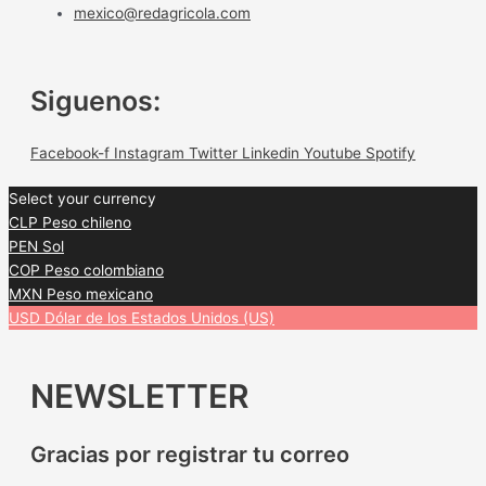
mexico@redagricola.com
Siguenos:
Facebook-f
Instagram
Twitter
Linkedin
Youtube
Spotify
Select your currency
CLP
Peso chileno
PEN
Sol
COP
Peso colombiano
MXN
Peso mexicano
USD
Dólar de los Estados Unidos (US)
NEWSLETTER
Gracias por registrar tu correo