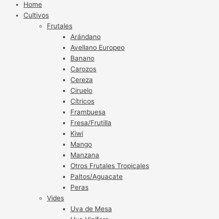
Home
Cultivos
Frutales
Arándano
Avellano Europeo
Banano
Carozos
Cereza
Ciruelo
Cítricos
Frambuesa
Fresa/Frutilla
Kiwi
Mango
Manzana
Otros Frutales Tropicales
Paltos/Aguacate
Peras
Vides
Uva de Mesa