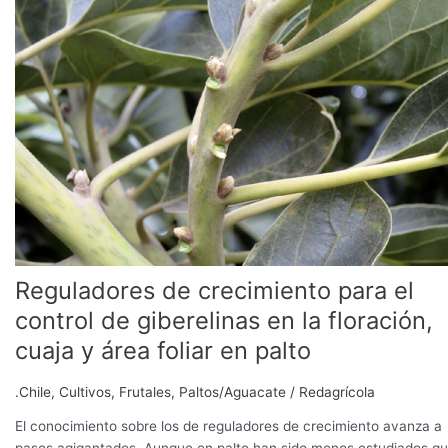
para
el
control
de
giberelinas
en
la
floración,
cuaja
y
área
foliar
en
Reguladores de crecimiento para el
palto
control de giberelinas en la floración,
cuaja y área foliar en palto
.Chile
,
Cultivos
,
Frutales
,
Paltos/Aguacate
/
Redagrícola
El conocimiento sobre los de reguladores de crecimiento avanza a