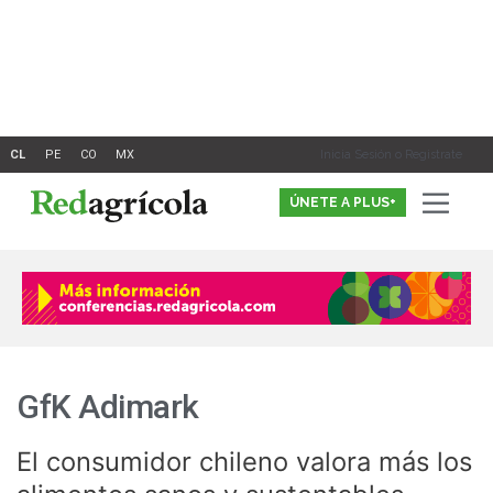
Ir
al
contenido
Inicia Sesión o Registrate
ÚNETE A PLUS+
GfK Adimark
El consumidor chileno valora más los
El
consumidor