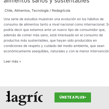
alimentos sanos y sustentables
chileno
valora
.Chile
,
Alimentos
,
Tecnología
/
Redagrícola
más
los
Una serie de estudios muestran una evolución en los hábitos de
alimentos
consumo de alimentos tanto a nivel nacional como internacional. S
sanos
podría decir que estamos ante un nuevo tipo de consumidor que,
y
además de comer más sano, está interesado en el consumo de
sustentables
productos más sustentables, que hayan sido producidos en
condiciones de respeto y cuidado del medio ambiente, que sean
económicamente asequibles, naturales y con la menor intervenció
Leer más »
ÚNETE A PLUS+