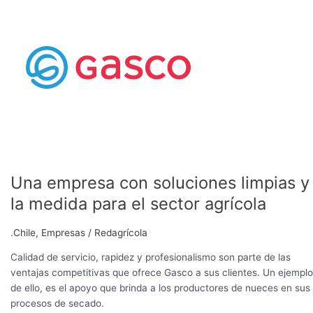
con
soluciones
limpias
y
a
la
medida
para
el
sector
agrícola
Una empresa con soluciones limpias y
la medida para el sector agrícola
.Chile
,
Empresas
/
Redagrícola
Calidad de servicio, rapidez y profesionalismo son parte de las
ventajas competitivas que ofrece Gasco a sus clientes. Un ejemplo
de ello, es el apoyo que brinda a los productores de nueces en sus
procesos de secado.