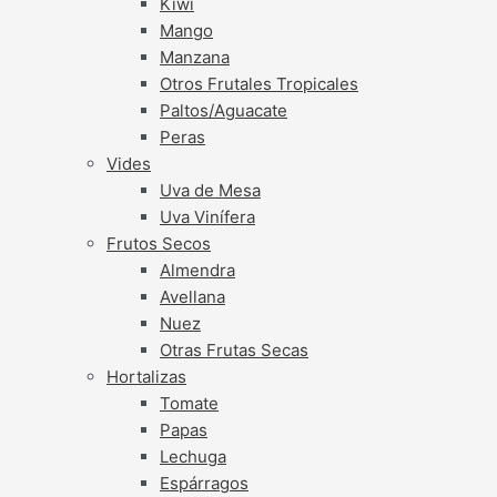
Kiwi
Mango
Manzana
Otros Frutales Tropicales
Paltos/Aguacate
Peras
Vides
Uva de Mesa
Uva Vinífera
Frutos Secos
Almendra
Avellana
Nuez
Otras Frutas Secas
Hortalizas
Tomate
Papas
Lechuga
Espárragos