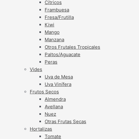
Cítricos
Frambuesa
Fresa/Frutilla
Kiwi
Mango
Manzana
Otros Frutales Tropicales
Paltos/Aguacate
Peras
Vides
Uva de Mesa
Uva Vinífera
Frutos Secos
Almendra
Avellana
Nuez
Otras Frutas Secas
Hortalizas
Tomate