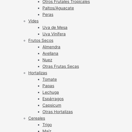
Otros Frutales Tropicales
Paltos/Aguacate
Peras
Vides
Uva de Mesa
Uva Vinífera
Frutos Secos
Almendra
Avellana
Nuez
Otras Frutas Secas
Hortalizas
Tomate
Papas
Lechuga
Espárragos
Capsicum
Otras Hortalizas
Cereales
Trigo
Maíz