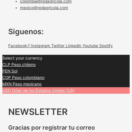
colombia@redagricola.com
mexico@redagricola.com
Siguenos:
Facebook-f
Instagram
Twitter
Linkedin
Youtube
Spotify
Select your currency
CLP
Peso chileno
PEN
Sol
COP
Peso colombiano
MXN
Peso mexicano
USD
Dólar de los Estados Unidos (US)
NEWSLETTER
Gracias por registrar tu correo