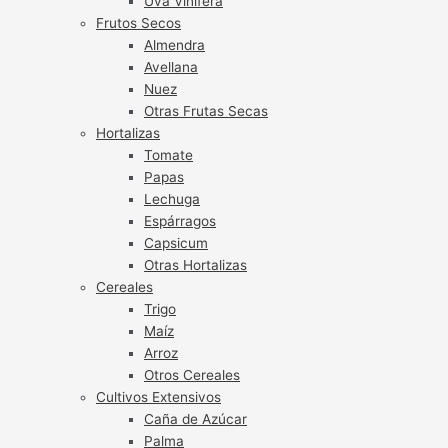
Uva Vinífera
Frutos Secos
Almendra
Avellana
Nuez
Otras Frutas Secas
Hortalizas
Tomate
Papas
Lechuga
Espárragos
Capsicum
Otras Hortalizas
Cereales
Trigo
Maíz
Arroz
Otros Cereales
Cultivos Extensivos
Caña de Azúcar
Palma