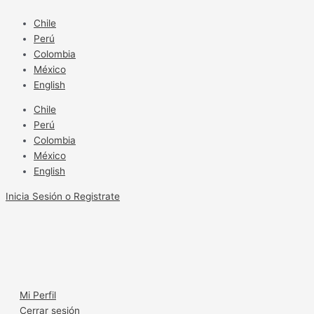
Ir
Producción
al
orgánica
Chile
contenido
bajo
Perú
la
Colombia
lupa
México
English
Chile
Perú
Colombia
México
English
Inicia Sesión o Registrate
Mi Perfil
Cerrar sesión