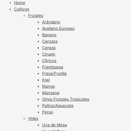
Home
Cultivos
Frutales
Arándano
Avellano Europeo
Banano
Carozos
Cereza
Ciruelo
Cítricos
Frambuesa
Fresa/Frutilla
Kiwi
Mango
Manzana
Otros Frutales Tropicales
Paltos/Aguacate
Peras
Vides
Uva de Mesa