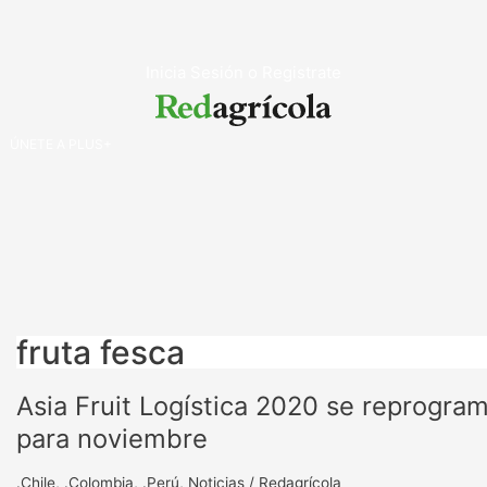
Ir
al
contenido
Inicia Sesión o Registrate
ÚNETE A PLUS+
fruta fesca
Asia Fruit Logística 2020 se reprogra
Asia
Fruit
para noviembre
Logística
2020
.Chile
,
.Colombia
,
.Perú
,
Noticias
/
Redagrícola