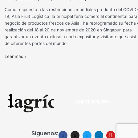
se
reprograma
Como respuesta a las restricciones mundiales producto del COVID
para
19, Asia Fruit Logística, la principal feria comercial continental para
noviembre
negocio de productos frescos de Asia, ha reprogramado su fecha 
realización del 18 al 20 de noviembre de 2020 en Singapur, para
garantizar un evento exitoso a cada expositor y visitante que asist
de diferentes partes del mundo.
Leer más »
ÚNETE A PLUS+
F
I
T
L
Y
S
a
n
w
i
o
p
Siguenos: