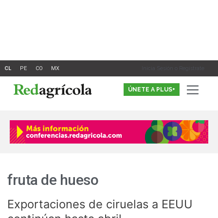
Ir
al
contenido
Inicia Sesión o Registrate
ÚNETE A PLUS+
fruta de hueso
Exportaciones de ciruelas a EEUU
Exportaciones
de