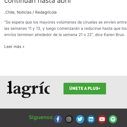
continúan hasta abril
ciruelas
a
.Chile
,
Noticias
/
Redagrícola
EEUU
continúan
“Se espera que los mayores volúmenes de ciruelas se envíen entre
hasta
las semanas 11 y 13, y luego comenzarán a reducirse hasta que los
abril
envíos terminen alrededor de la semana 21 o 22”, dice Karen Brux.
Leer más »
ÚNETE A PLUS+
F
I
T
L
Y
S
a
n
w
i
o
p
Siguenos:
c
s
i
n
u
o
e
t
t
k
t
t