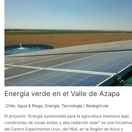
en
el
Valle
de
Azapa
Energía verde en el Valle de Azapa
.Chile
,
Agua & Riego
,
Energía
,
Tecnología
/
Redagrícola
El proyecto “Energía sustentable para la agricultura intensiva bajo
condiciones de zonas áridas y alta radiación solar” es una iniciativa
del Centro Experimental Ururi, del INIA, en la Región de Arica y