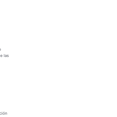
o
e las
ción