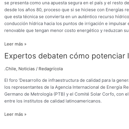
se presenta como una apuesta segura en el país y el resto de
desde los años 80, proceso que si se hiciese con Energías ren
que esta técnica se convierta en un auténtico recurso hídrico 
conducción hídrica hacia los puntos de irrigación e impulsar
renovable que tengan menor costo energético y reduzcan su
Leer más »
Expertos
Expertos debaten cómo potenciar la
debaten
cómo
.Chile
,
Noticias
/
Redagrícola
potenciar
El foro ‘Desarrollo de infraestructura de calidad para la gen
la
los representantes de la Agencia Internacional de Energía Reno
energía
Germano de Metrología (PTB) y el Comité Solar Corfo, con el
solar
entre los institutos de calidad latinoamericanos.
fotovoltaica
Leer más »