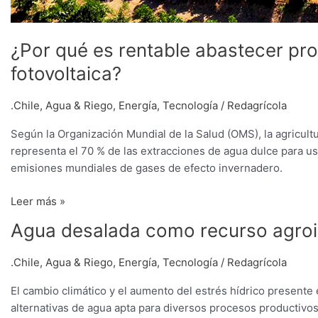
¿Por qué es rentable abastecer pr
fotovoltaica?
.Chile
,
Agua & Riego
,
Energía
,
Tecnología
/
Redagrícola
Según la Organización Mundial de la Salud (OMS), la agricult
representa el 70 % de las extracciones de agua dulce para u
emisiones mundiales de gases de efecto invernadero.
Leer más »
Agua
Agua desalada como recurso agroi
desalada
como
.Chile
,
Agua & Riego
,
Energía
,
Tecnología
/
Redagrícola
recurso
El cambio climático y el aumento del estrés hídrico presente 
agroindustrial
alternativas de agua apta para diversos procesos productivos.