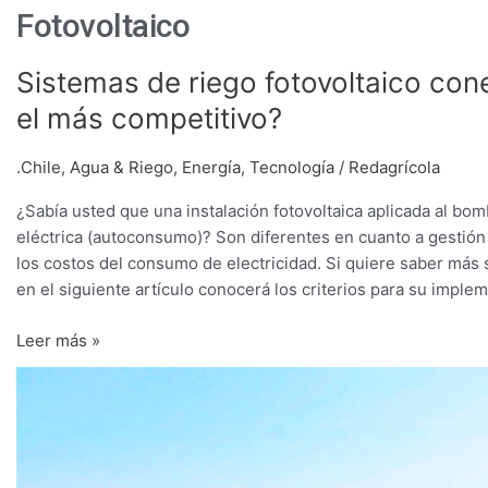
Fotovoltaico
Sistemas
Sistemas de riego fotovoltaico cone
de
el más competitivo?
riego
fotovoltaico
.Chile
,
Agua & Riego
,
Energía
,
Tecnología
/
Redagrícola
conectado
a
¿Sabía usted que una instalación fotovoltaica aplicada al bo
red
eléctrica (autoconsumo)? Son diferentes en cuanto a gestión 
o
los costos del consumo de electricidad. Si quiere saber más s
aislado
en el siguiente artículo conocerá los criterios para su imple
de
red,
Leer más »
¿cuál
¿Por
es
qué
el
es
más
rentable
competitivo?
abastecer