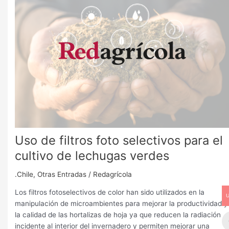
filtros
foto
selectivos
para
el
cultivo
de
lechugas
verdes
Uso de filtros foto selectivos para el
cultivo de lechugas verdes
.Chile
,
Otras Entradas
/
Redagrícola
Los filtros fotoselectivos de color han sido utilizados en la
manipulación de microambientes para mejorar la productividad y
la calidad de las hortalizas de hoja ya que reducen la radiación
incidente al interior del invernadero y permiten mejorar una