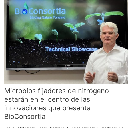
de
nitrógeno
estarán
en
el
centro
de
las
innovaciones
que
presenta
BioConsortia
Microbios fijadores de nitrógeno
estarán en el centro de las
innovaciones que presenta
BioConsortia