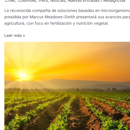
.Chile
,
.Colombia
,
.Perú
,
Noticias
,
Nuevas Entradas
/
Redagrícola
La reconocida compañía de soluciones basadas en microorganism
presidida por Marcus Meadows-Smith presentará sus avances par
agricultura, con foco en fertilización y nutrición vegetal.
Leer más »
BioConsortia
presentará
sus
avances
en
microorganismos
fijadores
de
nitrógeno