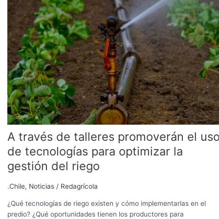
través
de
talleres
promoverán
el
uso
de
tecnologías
para
optimizar
la
gestión
A través de talleres promoverán el us
del
de tecnologías para optimizar la
riego
gestión del riego
.Chile
,
Noticias
/
Redagrícola
¿Qué tecnologías de riego existen y cómo implementarlas en el
predio? ¿Qué oportunidades tienen los productores para