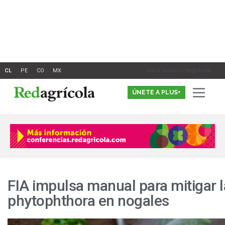
Ir
al
contenido
Inicia Sesión o Registrate
ÚNETE A PLUS+
FIA impulsa manual para mitigar l
phytophthora en nogales
A