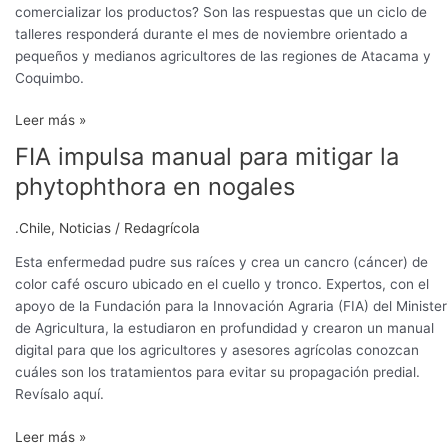
comercializar los productos? Son las respuestas que un ciclo de
talleres responderá durante el mes de noviembre orientado a
pequeños y medianos agricultores de las regiones de Atacama y
Coquimbo.
Leer más »
FIA impulsa manual para mitigar la
FIA
impulsa
phytophthora en nogales
manual
para
.Chile
,
Noticias
/
Redagrícola
mitigar
la
Esta enfermedad pudre sus raíces y crea un cancro (cáncer) de
phytophthora
color café oscuro ubicado en el cuello y tronco. Expertos, con el
en
apoyo de la Fundación para la Innovación Agraria (FIA) del Minister
nogales
de Agricultura, la estudiaron en profundidad y crearon un manual
digital para que los agricultores y asesores agrícolas conozcan
cuáles son los tratamientos para evitar su propagación predial.
Revísalo aquí.
Leer más »