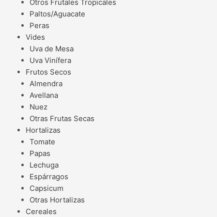
Otros Frutales Tropicales
Paltos/Aguacate
Peras
Vides
Uva de Mesa
Uva Vinífera
Frutos Secos
Almendra
Avellana
Nuez
Otras Frutas Secas
Hortalizas
Tomate
Papas
Lechuga
Espárragos
Capsicum
Otras Hortalizas
Cereales