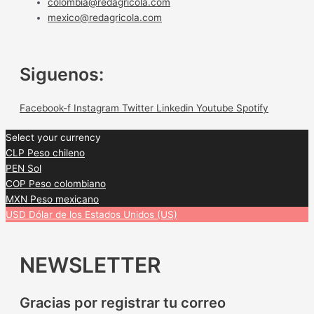
colombia@redagricola.com
mexico@redagricola.com
Siguenos:
Facebook-f
Instagram
Twitter
Linkedin
Youtube
Spotify
Select your currency
CLP
Peso chileno
PEN
Sol
COP
Peso colombiano
MXN
Peso mexicano
USD
Dólar de los Estados Unidos (US)
NEWSLETTER
Gracias por registrar tu correo