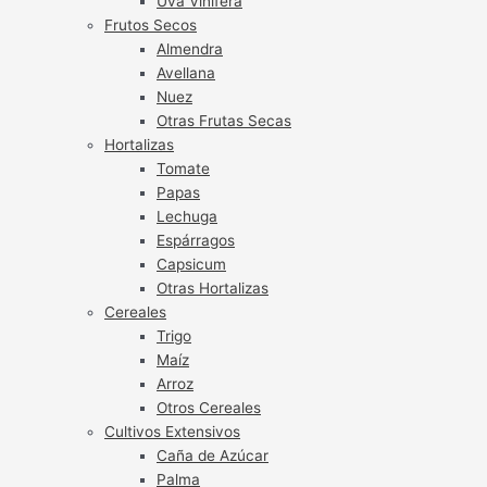
Uva Vinífera
Frutos Secos
Almendra
Avellana
Nuez
Otras Frutas Secas
Hortalizas
Tomate
Papas
Lechuga
Espárragos
Capsicum
Otras Hortalizas
Cereales
Trigo
Maíz
Arroz
Otros Cereales
Cultivos Extensivos
Caña de Azúcar
Palma