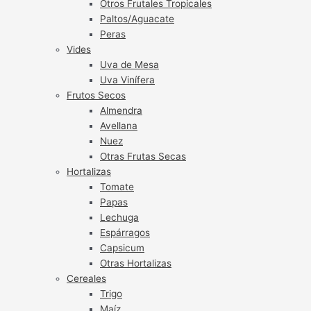
Otros Frutales Tropicales
Paltos/Aguacate
Peras
Vides
Uva de Mesa
Uva Vinífera
Frutos Secos
Almendra
Avellana
Nuez
Otras Frutas Secas
Hortalizas
Tomate
Papas
Lechuga
Espárragos
Capsicum
Otras Hortalizas
Cereales
Trigo
Maíz