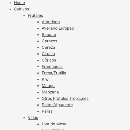
Home
Cultivos
Frutales
Arándano
Avellano Europeo
Banano
Carozos
Cereza
Ciruelo
Cítricos
Frambuesa
Fresa/Frutilla
Kiwi
Mango
Manzana
Otros Frutales Tropicales
Paltos/Aguacate
Peras
Vides
Uva de Mesa