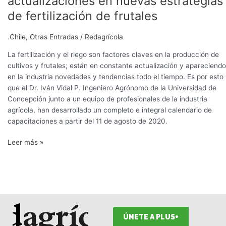
actualizaciones en nuevas estrategias
sobre
de fertilización de frutales
actualizaciones
en
.Chile
,
Otras Entradas
/
Redagrícola
nuevas
estrategias
La fertilización y el riego son factores claves en la producción de
de
cultivos y frutales; están en constante actualización y apareciendo
fertilización
en la industria novedades y tendencias todo el tiempo. Es por esto
de
que el Dr. Iván Vidal P. Ingeniero Agrónomo de la Universidad de
frutales
Concepción junto a un equipo de profesionales de la industria
agrícola, han desarrollado un completo e integral calendario de
capacitaciones a partir del 11 de agosto de 2020.
Leer más »
ÚNETE A PLUS+