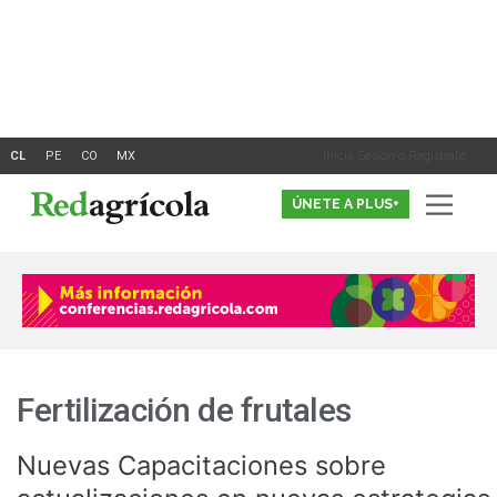
Ir
al
contenido
Inicia Sesión o Registrate
ÚNETE A PLUS+
Fertilización de frutales
Nuevas Capacitaciones sobre
Nuevas
Capacitaciones