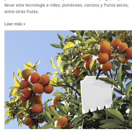
llevar esta tecnología a vides, pomáceas, carozos y frutos secos,
entre otras frutas.
Leer más »
Novedades
tecnológicas
en
el
desarrollo
de
feromonas
a
nivel
global