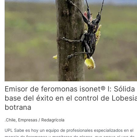
isonet®
l:
Sólida
base
del
éxito
en
el
control
de
Lobesia
botrana
Emisor de feromonas isonet® l: Sólida
base del éxito en el control de Lobesi
botrana
.Chile
,
Empresas
/
Redagrícola
UPL Sabe es hoy un equipo de profesionales especializados en el