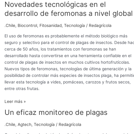
Novedades tecnológicas en el
desarrollo de feromonas a nivel global
.Chile
,
Biocontrol
,
Fitosanidad
,
Tecnología
/
Redagrícola
El uso de feromonas es probablemente el método biológico más
seguro y selectivo para el control de plagas de insectos. Desde ha
cerca de 50 años, los tratamientos con feromonas se han
desarrollado hasta convertirse en una herramienta confiable en el
control de plagas de insectos en muchos cultivos hortofrutícolas.
Nuevos tipos de feromonas, tecnologías de última generación y la
posibilidad de controlar más especies de insectos plaga, ha permit
llevar esta tecnología a vides, pomáceas, carozos y frutos secos,
entre otras frutas.
Leer más »
Un eficaz monitoreo de plagas
Un
eficaz
monitoreo
.Chile
,
Agtech
,
Tecnología
/
Redagrícola
de