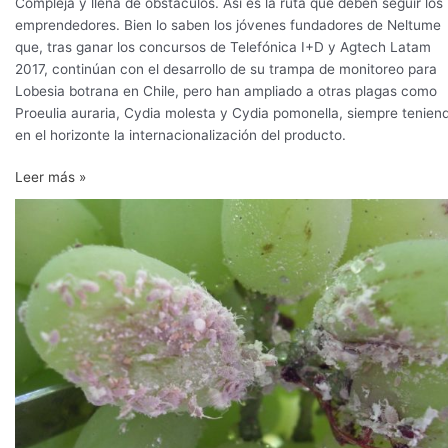
Compleja y llena de obstáculos. Así es la ruta que deben seguir los
plagas
emprendedores. Bien lo saben los jóvenes fundadores de Neltume
que, tras ganar los concursos de Telefónica I+D y Agtech Latam
2017, continúan con el desarrollo de su trampa de monitoreo para
Lobesia botrana en Chile, pero han ampliado a otras plagas como
Proeulia auraria, Cydia molesta y Cydia pomonella, siempre tenien
en el horizonte la internacionalización del producto.
Leer más »
Monitoreo,
detección
y
control
de
chanchito
blanco