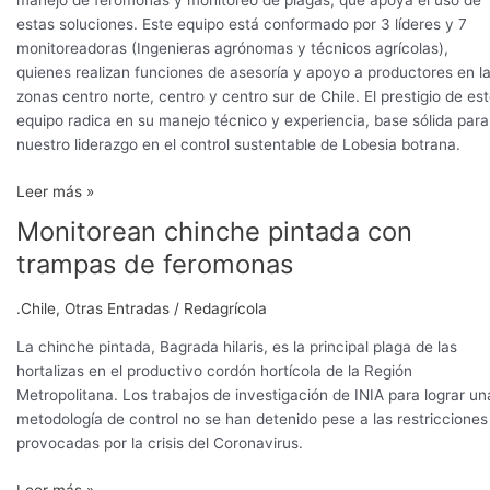
manejo de feromonas y monitoreo de plagas, que apoya el uso de
estas soluciones. Este equipo está conformado por 3 líderes y 7
monitoreadoras (Ingenieras agrónomas y técnicos agrícolas),
quienes realizan funciones de asesoría y apoyo a productores en l
zonas centro norte, centro y centro sur de Chile. El prestigio de es
equipo radica en su manejo técnico y experiencia, base sólida para
nuestro liderazgo en el control sustentable de Lobesia botrana.
Leer más »
Monitorean chinche pintada con
Monitorean
chinche
trampas de feromonas
pintada
con
.Chile
,
Otras Entradas
/
Redagrícola
trampas
de
La chinche pintada, Bagrada hilaris, es la principal plaga de las
feromonas
hortalizas en el productivo cordón hortícola de la Región
Metropolitana. Los trabajos de investigación de INIA para lograr un
metodología de control no se han detenido pese a las restricciones
provocadas por la crisis del Coronavirus.
Leer más »