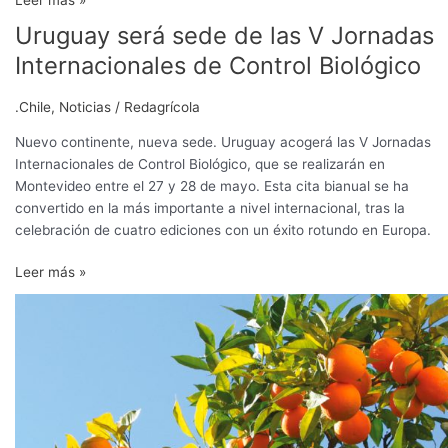
Uruguay será sede de las V Jornadas
Uruguay
será
Internacionales de Control Biológico
sede
de
.Chile
,
Noticias
/
Redagrícola
las
V
Nuevo continente, nueva sede. Uruguay acogerá las V Jornadas
Jornadas
Internacionales de Control Biológico, que se realizarán en
Internacionales
Montevideo entre el 27 y 28 de mayo. Esta cita bianual se ha
de
convertido en la más importante a nivel internacional, tras la
Control
celebración de cuatro ediciones con un éxito rotundo en Europa.
Biológico
Leer más »
Novedades
tecnológicas
en
el
desarrollo
de
feromonas