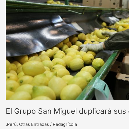
mandarinas
El Grupo San Miguel duplicará sus
.Perú
,
Otras Entradas
/
Redagrícola