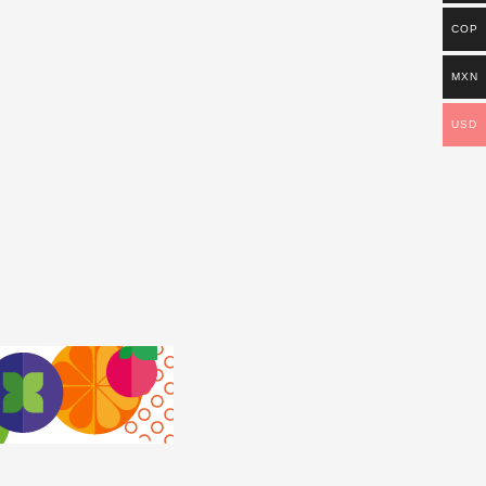
COP
MXN
USD