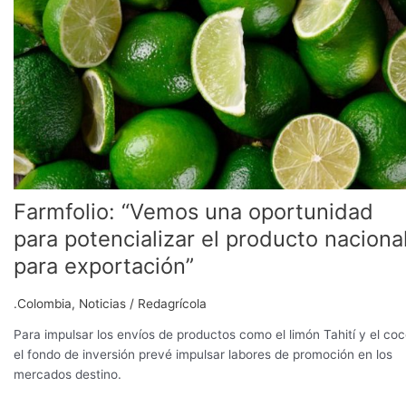
una
oportunidad
para
potencializar
el
producto
nacional
para
exportación”
Farmfolio: “Vemos una oportunidad
para potencializar el producto naciona
para exportación”
.Colombia
,
Noticias
/
Redagrícola
Para impulsar los envíos de productos como el limón Tahití y el coc
el fondo de inversión prevé impulsar labores de promoción en los
mercados destino.