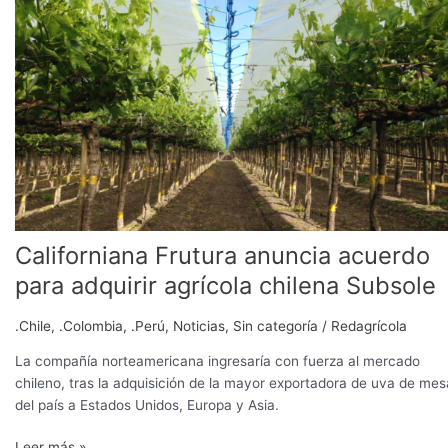
anuncia
acuerdo
para
adquirir
agrícola
chilena
Subsole
Californiana Frutura anuncia acuerdo
para adquirir agrícola chilena Subsole
.Chile
,
.Colombia
,
.Perú
,
Noticias
,
Sin categoría
/
Redagrícola
La compañía norteamericana ingresaría con fuerza al mercado
chileno, tras la adquisición de la mayor exportadora de uva de mes
del país a Estados Unidos, Europa y Asia.
Leer más »