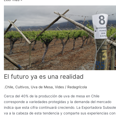
El
futuro
ya
es
una
realidad
El futuro ya es una realidad
.Chile
,
Cultivos
,
Uva de Mesa
,
Vides
/
Redagrícola
Cerca del 40% de la producción de uva de mesa en Chile
corresponde a variedades protegidas y la demanda del mercado
indica que esta cifra continuará creciendo. La Exportadora Subsole
va a la cabeza de esta tendencia y comparte sus experiencias con