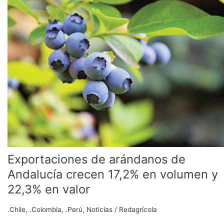
arándanos
de
Andalucía
crecen
17,2%
en
volumen
y
22,3%
en
valor
Exportaciones de arándanos de
Andalucía crecen 17,2% en volumen y
22,3% en valor
.Chile
,
.Colombia
,
.Perú
,
Noticias
/
Redagrícola