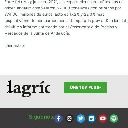
Entre febrero y junio de 2021, las exportaciones de arándanos de
origen andaluz completaron 62.003 toneladas con retornos por
374.001 millones de euros. Esto es 17,2% y 22,3% mas
respectivamente comparado con la temporada previa. Son los dat
del último informe entregado por el Observatorio de Precios y
Mercados de la Junta de Andalucía.
Leer más »
ÚNETE A PLUS+
F
I
T
L
Y
S
a
n
w
i
o
p
Siguenos:
c
s
i
n
u
o
e
t
t
k
t
t