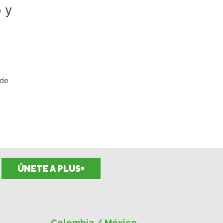
 y
 de
ÚNETE A PLUS+
Colombia / México