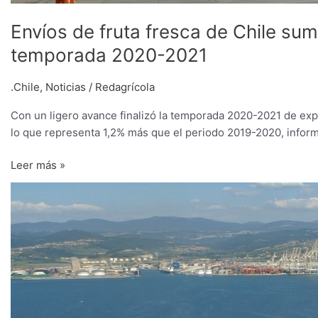
Envíos de fruta fresca de Chile sum
temporada 2020-2021
.Chile
,
Noticias
/
Redagrícola
Con un ligero avance finalizó la temporada 2020-2021 de expo
lo que representa 1,2% más que el periodo 2019-2020, inform
Leer más »
Valor
exportado
de
fruta
fresca
alcanzó
US$
3.776